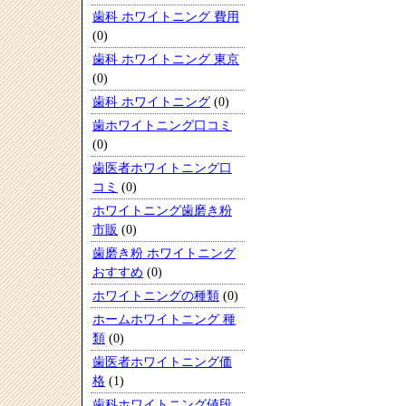
歯科 ホワイトニング 費用
(0)
歯科 ホワイトニング 東京
(0)
歯科 ホワイトニング
(0)
歯ホワイトニング口コミ
(0)
歯医者ホワイトニング口
コミ
(0)
ホワイトニング歯磨き粉
市販
(0)
歯磨き粉 ホワイトニング
おすすめ
(0)
ホワイトニングの種類
(0)
ホームホワイトニング 種
類
(0)
歯医者ホワイトニング価
格
(1)
歯科ホワイトニング値段