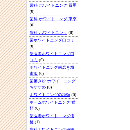
歯科 ホワイトニング 費用
(0)
歯科 ホワイトニング 東京
(0)
歯科 ホワイトニング
(0)
歯ホワイトニング口コミ
(0)
歯医者ホワイトニング口
コミ
(0)
ホワイトニング歯磨き粉
市販
(0)
歯磨き粉 ホワイトニング
おすすめ
(0)
ホワイトニングの種類
(0)
ホームホワイトニング 種
類
(0)
歯医者ホワイトニング価
格
(1)
歯科ホワイトニング値段