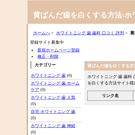
黄ばんだ歯を白くする方法:ホワ
ホームへ
>
ホワイトニング 歯 歯科 口コミ 評判
>
黄
登録サイト募集中
新規ホームページ登録
修正・削除
カテゴリー
黄ばんだ歯を白くする方
ホワイトニング 歯
(0)
ホワイトニング 歯 歯科
を白くする方法サイト様
ホワイトニング 歯 ホーム
ケア
(0)
リンク名
ホワイトニング 歯 人気
(0)
自宅 ホワイトニング 歯
(0)
ホワイトニング 歯 神経
(0)