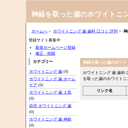
神経を取った歯のホワイトニング
ホームへ
>
ホワイトニング 歯 歯科 口コミ 評判
>
神
登録サイト募集中
新規ホームページ登録
修正・削除
カテゴリー
神経を取った歯のホワイ
ホワイトニング 歯
(0)
ホワイトニング 歯 歯科
を取った歯のホワイトニ
ホワイトニング 歯 ホーム
ケア
(0)
リンク名
ホワイトニング 歯 人気
(0)
自宅 ホワイトニング 歯
(0)
ホワイトニング 歯 神経
(0)