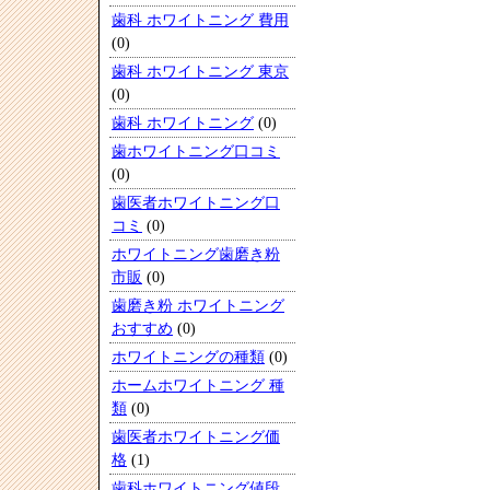
歯科 ホワイトニング 費用
(0)
歯科 ホワイトニング 東京
(0)
歯科 ホワイトニング
(0)
歯ホワイトニング口コミ
(0)
歯医者ホワイトニング口
コミ
(0)
ホワイトニング歯磨き粉
市販
(0)
歯磨き粉 ホワイトニング
おすすめ
(0)
ホワイトニングの種類
(0)
ホームホワイトニング 種
類
(0)
歯医者ホワイトニング価
格
(1)
歯科ホワイトニング値段