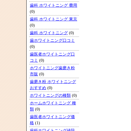
歯科 ホワイトニング 費用
(0)
歯科 ホワイトニング 東京
(0)
歯科 ホワイトニング
(0)
歯ホワイトニング口コミ
(0)
歯医者ホワイトニング口
コミ
(0)
ホワイトニング歯磨き粉
市販
(0)
歯磨き粉 ホワイトニング
おすすめ
(0)
ホワイトニングの種類
(0)
ホームホワイトニング 種
類
(0)
歯医者ホワイトニング価
格
(1)
歯科ホワイトニング値段