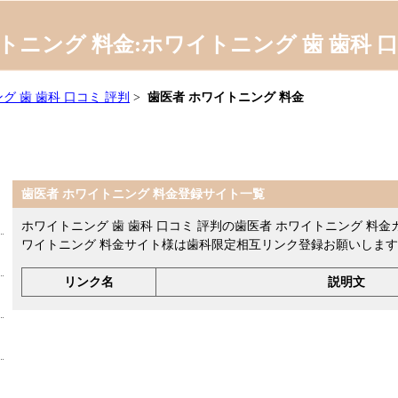
トニング 料金:ホワイトニング 歯 歯科 口
グ 歯 歯科 口コミ 評判
>
歯医者 ホワイトニング 料金
歯医者 ホワイトニング 料金登録サイト一覧
ホワイトニング 歯 歯科 口コミ 評判の歯医者 ホワイトニング 料
ワイトニング 料金サイト様は歯科限定相互リンク登録お願いしま
リンク名
説明文