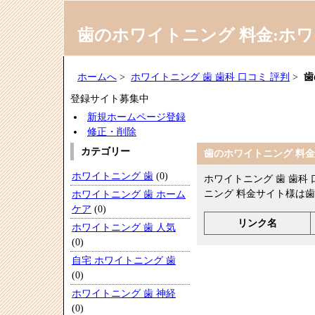
歯のホワイトニング 料金:ホワ
ホームへ
>
ホワイトニング 歯 歯科 口コミ 評判
>
歯
登録サイト募集中
新規ホームページ登録
修正・削除
カテゴリー
歯のホワイトニング 料
ホワイトニング 歯
(0)
ホワイトニング 歯 歯科
ニング 料金サイト様は
ホワイトニング 歯 ホーム
ケア
(0)
リンク名
ホワイトニング 歯 人気
(0)
自宅 ホワイトニング 歯
(0)
ホワイトニング 歯 神経
(0)