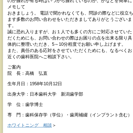
のか腫れが有る時はいつから腫れているのか、かなどを簡単に
メモして
おきましょう。 電話で聞かれなくても、問診の際などに役立
ます多数のお問い合わせをいただきましてありがとうございま
す。
誠に恐れ入りますが、お１人でも多くの方にご対応させていた
だくためにも、お問い合わせの際はお困りの点を出来る限り具
体的に整理いただき、5～10分程度でお願い申し上げます。
また、責任のある応対をさせていただくためにも、なるべくお
近くの歯科医院へご相談下さい。
ご案内
院 長：高橋 弘直
生年月日：1958年10月12日
出身大学：日本歯科大学 新潟歯学部
学 位：歯学博士
専 門：歯科保存学（学位）・歯周補綴（インプラント含む）
ホワイトニング 相談
＞