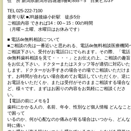
住 所 新潟県新潟市西堀通5番町855－5 日東ビル3Ｆ
TEL 025-222-7100
最寄り駅 ■JR越後線小針駅 徒歩5分
ご相談内容 できれば14：00～15：00の時間
（月曜～土曜、水曜日はお休みです）
■ 電話de無料相談について
■ご相談の先は一番近いと思われる、電話de無料相談医療機関
ご相談下さい。受付がお電話口にでられます。その際、「電話
de無料歯科相談を見て・・・・」とお伝えの上、ご相談の趣旨
をお伝え下さい。ドクターまたはスタッフ等が適切に対応いた
します。ドクターがお手すきの場合その場でご相談いただけま
す。お時間が合わない場合改めてお電話していただくか、逆に
お電話をいただくか、または受付がそのままご相談する場合な
ど、様々です。まずはお困りの内容をお気軽にご相談くださ
い。
【電話の前にメモを】
歯科にかかる人の、名前、年令、性別など個人情報 どんなこ
で困って
いるのか、何が心配なのか痛みが有る場合はいつから、どんな
時に痛い