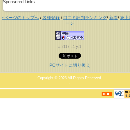
Sponsored Links
↑ページのトップへ
/
各種登録
/
口コミ評判ランキング
/
新着
/
急上
ージ
a:2117 t:1 y:1
PCサイトに切り換え
Copyright © 2026
All Rights Reserved.
，