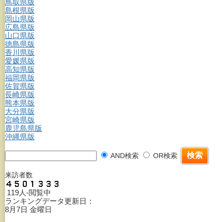
鳥取県版
島根県版
岡山県版
広島県版
山口県版
徳島県版
香川県版
愛媛県版
高知県版
福岡県版
佐賀県版
長崎県版
熊本県版
大分県版
宮崎県版
鹿児島県版
沖縄県版
AND検索
OR検索
来訪者数
119人-閲覧中
ランキングデータ更新日：
8月7日 金曜日