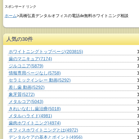
スポンサード リンク
ホーム
>高橋弘直デンタルオフィスの電話de無料ホワイトニング相談
人気の30件
ホワイトニングトップページ
(203815)
歯のマニキュア
(7174)
ジルコニア
(5879)
情報専用ページなし
(5758)
セラミックインレー 動画
(5292)
差し歯 動画
(5292)
象牙質
(5272)
メタルコア
(5043)
きれいなむし歯治療
(5018)
メタルハライド
(4981)
歯肉ホワイトニング
(4974)
オフィスホワイトニングとは
(4972)
デンタルケアの基本とポイント
(4956)