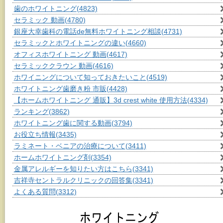
歯のホワイトニング
(4823)
セラミック 動画
(4780)
銀座大幸歯科の電話de無料ホワイトニング相談
(4731)
セラミックとホワイトニングの違い
(4660)
オフィスホワイトニング 動画
(4617)
セラミッククラウン 動画
(4616)
ホワイニングについて知っておきたいこと
(4519)
ホワイトニング歯磨き粉 市販
(4428)
【ホームホワイトニング 通販】3d crest white 使用方法
(4334)
ランキング
(3862)
ホワイトニング歯に関する動画
(3794)
お役立ち情報
(3435)
ラミネート・ベニアの治療について
(3411)
ホームホワイトニング剤
(3354)
金属アレルギーを知りたい方はこちら
(3341)
吉祥寺セントラルクリニックの回答集
(3341)
よくある質問
(3312)