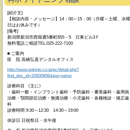
[紹介文]
【相談内容・メッセージ】14：00～15：00（月曜～土曜、水
日はお休みです）
[備考]
新潟県新潟市西堀通5番町855－5 日東ビル3Ｆ
無料電話ご相談TEL:025-222-7100
■ ご案内
医 院 高橋弘直デンタルオフィス
http://www.gokinjo.co.jp/pc/detail.php?
find_doc_id=20000896&log=name
診療科目 《主に》
・歯科一般・インプラント歯科・予防歯科・審美歯科・歯周病
治療・顎関節症治療・無痛治療・小児歯科・各種検診・矯正歯
科
診療時間 9:30～12:30 14:30～19:00
休診日 日祝祭日・水午後