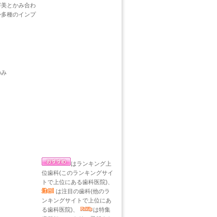
審美とかみ合わ
か多種のインプ
のみ
はランキング上
位歯科(このランキングサイ
トで上位にある歯科医院)、
は注目の歯科(他のラ
ンキングサイトで上位にあ
る歯科医院)、
は特集