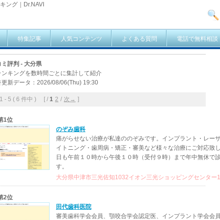
ング｜Dr.NAVI
特集記事
人気コンテンツ
よくある質問
電話で無料相談
ミ評判 - 大分県
ランキングを数時間ごとに集計して紹介
更新データ：2026/08/06(Thu) 19:30
- 5 ( 6 件中 ) [ /
1
2
/
次→
]
第1位
のぞみ歯科
痛がらせない治療が私達ののぞみです。インプラント・レー
イトニング・歯周病・矯正・審美など様々な治療にご対応致
日も午前１０時から午後１０時（受付９時）まで年中無休で
す。
大分県中津市三光佐知1032イオン三光ショッピングセンター1
第2位
田代歯科医院
審美歯科学会会員、顎咬合学会認定医、インプラント学会会