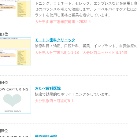
トニング、ラミネート、セレック、エンプレスなどを使用し
せのバランスを考えて治療します。ノーベルバイオケア社ほ
ラントを使用し価格と審美を追求しています。
大分県由布市湯布院町川上2935-4
第3位
モ－トン歯科クリニック
診療科目：矯正、口腔外科、審美、インプラント、自費診療
大分県大分市末広町1-1-18 大分駅前ニッセイビル14階
第4位
おたべ歯科医院
快適で効果的なホワイトニングをしています。
大分県別府市荘園町8-1
第5位
藤原歯科医院