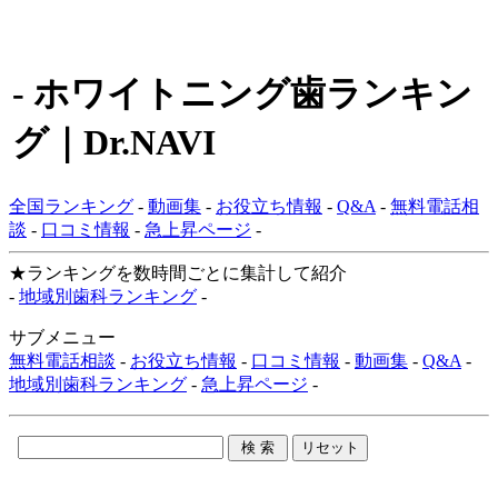
- ホワイトニング歯ランキン
グ｜Dr.NAVI
全国ランキング
-
動画集
-
お役立ち情報
-
Q&A
-
無料電話相
談
-
口コミ情報
-
急上昇ページ
-
★ランキングを数時間ごとに集計して紹介
-
地域別歯科ランキング
-
サブメニュー
無料電話相談
-
お役立ち情報
-
口コミ情報
-
動画集
-
Q&A
-
地域別歯科ランキング
-
急上昇ページ
-