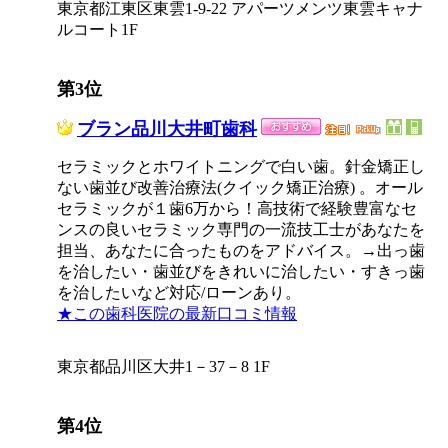
東京都江東区東雲1-9-22 アパーツメンツ東雲キャナ
ルコート1F
第3位
ブラン品川大井町歯科
セラミックとホワイトニングで白い歯。針金矯正し
ない歯並び改善治療法(クイック矯正治療) 。オール
セラミックが１歯6万から！高技術で経験豊富なセ
ンスの良いセラミック専門の一流技工士があなたを
担当、あなたに合ったものをアドバイス。→出っ歯
を治したい・歯並びをきれいに治したい・すきっ歯
を治したいなど対応/ローンあり。
★この歯科医院の最新口コミ情報
東京都品川区大井1－37－8 1F
第4位