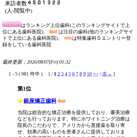
来訪者数
(
人-閲覧中
)
はランキング上位歯科(このランキングサイトで上
位にある歯科医院)、
は注目の歯科(他のランキングサイ
トで上位にある歯科医院)、
は特集歯科Ｄエントリー登
録をしている歯科医院
最終更新：2026/08/07(Fri) 01:32
1 - 5 ( 981 件中 ) [ /
1
2
3
4
5
6
7
8
9
10
=>
/
次→
]
第1位
銀座矯正歯科
当院は総合的な矯正治療を提供しており、審美治療
なども行っております。特にホワイトニング治療は
院長のこだわりで、アメリカから直接薬を取り寄
せ、効果の高いものを患者さんに提供しておりま