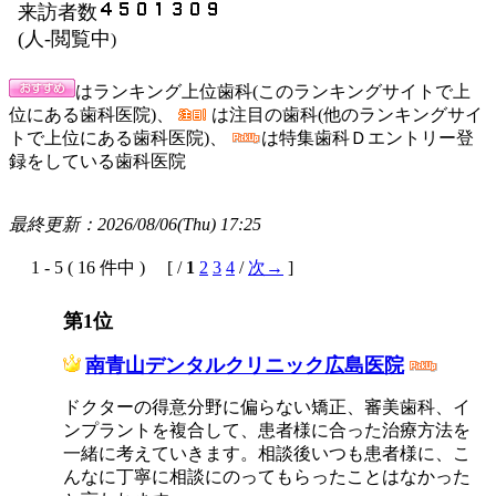
来訪者数
(
人-閲覧中
)
はランキング上位歯科(このランキングサイトで上
位にある歯科医院)、
は注目の歯科(他のランキングサイ
トで上位にある歯科医院)、
は特集歯科Ｄエントリー登
録をしている歯科医院
最終更新：2026/08/06(Thu) 17:25
1 - 5 ( 16 件中 ) [ /
1
2
3
4
/
次→
]
第1位
南青山デンタルクリニック広島医院
ドクターの得意分野に偏らない矯正、審美歯科、イ
ンプラントを複合して、患者様に合った治療方法を
一緒に考えていきます。相談後いつも患者様に、こ
んなに丁寧に相談にのってもらったことはなかった