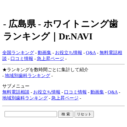
- 広島県 - ホワイトニング歯
ランキング｜Dr.NAVI
全国ランキング
-
動画集
-
お役立ち情報
-
Q&A
-
無料電話相
談
-
口コミ情報
-
急上昇ページ
-
★ランキングを数時間ごとに集計して紹介
-
地域別歯科ランキング
-
サブメニュー
無料電話相談
-
お役立ち情報
-
口コミ情報
-
動画集
-
Q&A
-
地域別歯科ランキング
-
急上昇ページ
-