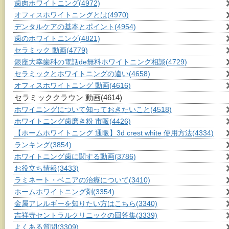
歯肉ホワイトニング
(4972)
オフィスホワイトニングとは
(4970)
デンタルケアの基本とポイント
(4954)
歯のホワイトニング
(4821)
セラミック 動画
(4779)
銀座大幸歯科の電話de無料ホワイトニング相談
(4729)
セラミックとホワイトニングの違い
(4658)
オフィスホワイトニング 動画
(4616)
セラミッククラウン 動画
(4614)
ホワイニングについて知っておきたいこと
(4518)
ホワイトニング歯磨き粉 市販
(4426)
【ホームホワイトニング 通販】3d crest white 使用方法
(4334)
ランキング
(3854)
ホワイトニング歯に関する動画
(3786)
お役立ち情報
(3433)
ラミネート・ベニアの治療について
(3410)
ホームホワイトニング剤
(3354)
金属アレルギーを知りたい方はこちら
(3340)
吉祥寺セントラルクリニックの回答集
(3339)
よくある質問
(3309)