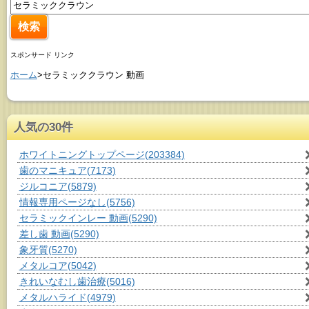
スポンサード リンク
ホーム
>セラミッククラウン 動画
人気の30件
ホワイトニングトップページ
(203384)
歯のマニキュア
(7173)
ジルコニア
(5879)
情報専用ページなし
(5756)
セラミックインレー 動画
(5290)
差し歯 動画
(5290)
象牙質
(5270)
メタルコア
(5042)
きれいなむし歯治療
(5016)
メタルハライド
(4979)