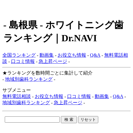
- 島根県 - ホワイトニング歯
ランキング｜Dr.NAVI
全国ランキング
-
動画集
-
お役立ち情報
-
Q&A
-
無料電話相
談
-
口コミ情報
-
急上昇ページ
-
★ランキングを数時間ごとに集計して紹介
-
地域別歯科ランキング
-
サブメニュー
無料電話相談
-
お役立ち情報
-
口コミ情報
-
動画集
-
Q&A
-
地域別歯科ランキング
-
急上昇ページ
-