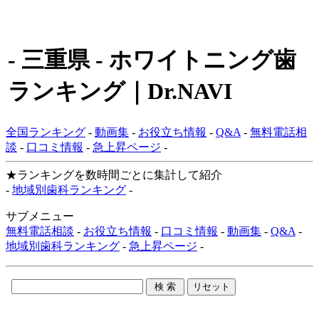
- 三重県 - ホワイトニング歯
ランキング｜Dr.NAVI
全国ランキング
-
動画集
-
お役立ち情報
-
Q&A
-
無料電話相
談
-
口コミ情報
-
急上昇ページ
-
★ランキングを数時間ごとに集計して紹介
-
地域別歯科ランキング
-
サブメニュー
無料電話相談
-
お役立ち情報
-
口コミ情報
-
動画集
-
Q&A
-
地域別歯科ランキング
-
急上昇ページ
-