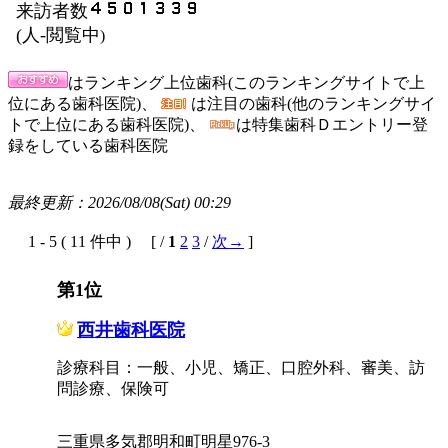
来訪者数
(
人-閲覧中
)
はランキング上位歯科(このランキングサイトで上
位にある歯科医院)、
は注目の歯科(他のランキングサイ
トで上位にある歯科医院)、
は特集歯科Ｄエントリー登
録をしている歯科医院
最終更新：2026/08/08(Sat) 00:29
1 - 5 ( 11 件中 ) [ /
1
2
3
/
次→
]
第1位
西井歯科医院
診療科目：一般、小児、矯正、口腔外科、審美、訪
問診療、保険可
三重県多気郡明和町明星976-3