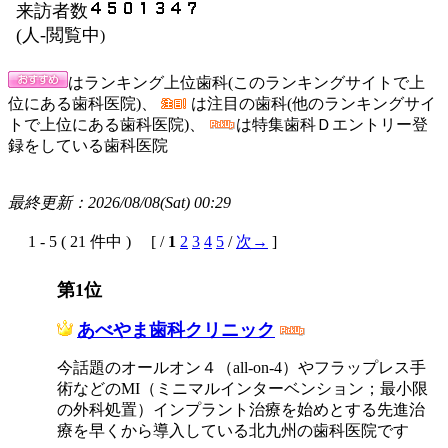
来訪者数
(
人-閲覧中
)
はランキング上位歯科(このランキングサイトで上
位にある歯科医院)、
は注目の歯科(他のランキングサイ
トで上位にある歯科医院)、
は特集歯科Ｄエントリー登
録をしている歯科医院
最終更新：2026/08/08(Sat) 00:29
1 - 5 ( 21 件中 ) [ /
1
2
3
4
5
/
次→
]
第1位
あべやま歯科クリニック
今話題のオールオン４（all-on-4）やフラップレス手
術などのMI（ミニマルインターベンション；最小限
の外科処置）インプラント治療を始めとする先進治
療を早くから導入している北九州の歯科医院です