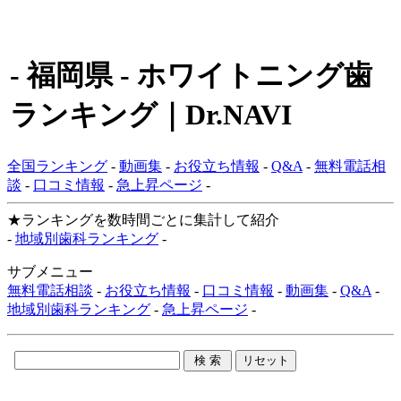
- 福岡県 - ホワイトニング歯
ランキング｜Dr.NAVI
全国ランキング
-
動画集
-
お役立ち情報
-
Q&A
-
無料電話相
談
-
口コミ情報
-
急上昇ページ
-
★ランキングを数時間ごとに集計して紹介
-
地域別歯科ランキング
-
サブメニュー
無料電話相談
-
お役立ち情報
-
口コミ情報
-
動画集
-
Q&A
-
地域別歯科ランキング
-
急上昇ページ
-