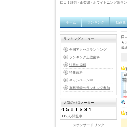
口コミ評判 - 山梨県 - ホワイトニング歯ランキ
ホーム
ランキング
動画集
口コ
ランキングメニュー
★
最終
全国アクセスランキング
ランキング上位歯科
1 
注目の歯科
特集歯科
キャンペーン中
有料登録のランキング参加
人気のバロメーター
119人-閲覧中
スポンサード リンク