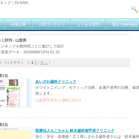
ング｜Dr.NAVI
特集記事
人気コンテンツ
よくある質問
電話で無料相談
ミ評判 - 山梨県
ランキングを数時間ごとに集計して紹介
更新データ：2026/08/07(Fri) 01:32
- 5 ( 8 件中 ) [ /
1
2
/
次→
]
第1位
あいざわ歯科クリニック
ホワイトニイング、セラミック治療、金属不使用の治療。歯
致します。
山梨県甲府市小瀬町1143-3
第2位
医療法人もこちゃん 鈴木歯科南甲府クリニック
安心・安全・低価格！広く親しまれる歯医者さんは「鈴木歯