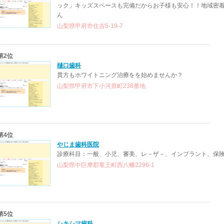
ック」キッズスペースも完備だからお子様も安心！！地域密
ん
山梨県甲府市住吉5-19-7
第2位
樋口歯科
貴方もホワイトニング治療をを始めませんか？
山梨県甲府市下小河原町238番地
第4位
やじま歯科医院
診療科目：一般、小児、審美、レ－ザ－、インプラント、保
山梨県中巨摩郡竜王町西八幡2296-1
第5位
シキシマ歯科