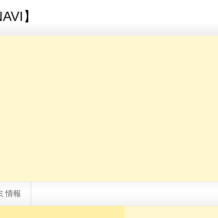
AVI】
ミ情報