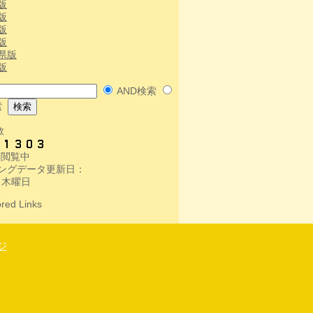
版
版
版
版
県版
版
AND検索
索
数
人-閲覧中
ングデータ更新日：
 木曜日
red Links
ジ