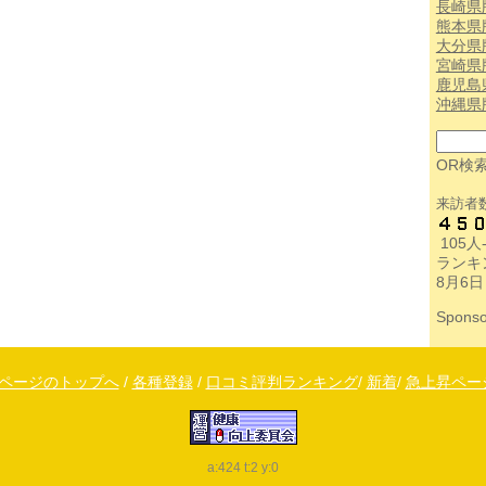
長崎県
熊本県
大分県
宮崎県
鹿児島
沖縄県
OR検
来訪者
105
ランキ
8月6日
Sponso
↑ページのトップへ
/
各種登録
/
口コミ評判ランキング
/
新着
/
急上昇ペー
a:424 t:2 y:0