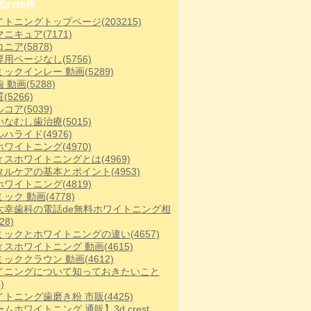
気の30件
イトニングトップページ
(203215)
マニキュア
(7171)
コニア
(5878)
専用ページなし
(5756)
ミックインレー 動画
(5289)
歯 動画
(5288)
質
(5266)
ルコア
(5039)
いなむし歯治療
(5015)
ルハライド
(4976)
ホワイトニング
(4970)
ィスホワイトニングとは
(4969)
タルケアの基本とポイント
(4953)
ホワイトニング
(4819)
ミック 動画
(4778)
大幸歯科の電話de無料ホワイトニング相
28)
ミックとホワイトニングの違い
(4657)
ィスホワイトニング 動画
(4615)
ミッククラウン 動画
(4612)
イニングについて知っておきたいこと
)
イトニング歯磨き粉 市販
(4425)
ムホワイトニング 通販】3d crest