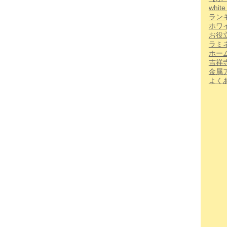
whi
ラン
ホワ
お役
ラミ
ホー
吉祥
金属
よく