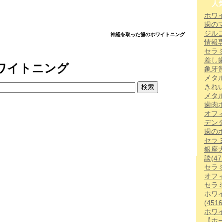
人
ホワ
歯の
ジル
神経を取った歯のホワイトニング
情報
セラ
差し
ワイトニング
象牙
メタ
きれ
メタ
歯肉
オフ
デン
歯の
セラ
銀座
談
(47
セラ
オフ
セラ
ホワ
(4516
ホワ
【ホー