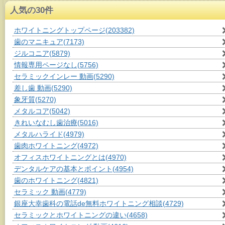
人気の30件
ホワイトニングトップページ
(203382)
歯のマニキュア
(7173)
ジルコニア
(5879)
情報専用ページなし
(5756)
セラミックインレー 動画
(5290)
差し歯 動画
(5290)
象牙質
(5270)
メタルコア
(5042)
きれいなむし歯治療
(5016)
メタルハライド
(4979)
歯肉ホワイトニング
(4972)
オフィスホワイトニングとは
(4970)
デンタルケアの基本とポイント
(4954)
歯のホワイトニング
(4821)
セラミック 動画
(4779)
銀座大幸歯科の電話de無料ホワイトニング相談
(4729)
セラミックとホワイトニングの違い
(4658)