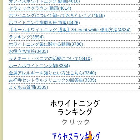
オフィスホワイトニング 動画
(4616)
セラミッククラウン 動画
(4614)
ホワイニングについて知っておきたいこと
(4518)
ホワイトニング歯磨き粉 市販
(4426)
【ホームホワイトニング 通販】3d crest white 使用方法
(4334)
ランキング
(3854)
ホワイトニング歯に関する動画
(3786)
お役立ち情報
(3433)
ラミネート・ベニアの治療について
(3410)
ホームホワイトニング剤
(3354)
金属アレルギーを知りたい方はこちら
(3340)
吉祥寺セントラルクリニックの回答集
(3339)
よくある質問
(3309)