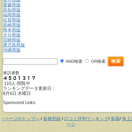
愛媛県版
高知県版
福岡県版
佐賀県版
長崎県版
熊本県版
大分県版
宮崎県版
鹿児島県版
沖縄県版
AND検索
OR検索
来訪者数
110人-閲覧中
ランキングデータ更新日：
8月6日 木曜日
Sponsored Links
↑ページのトップへ
/
各種登録
/
口コミ評判ランキング
/
新着
/
急上
ージ