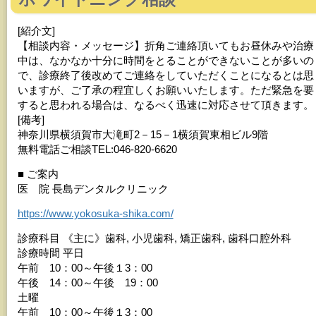
[紹介文]
【相談内容・メッセージ】折角ご連絡頂いてもお昼休みや治療
中は、なかなか十分に時間をとることができないことが多いの
で、診療終了後改めてご連絡をしていただくことになるとは思
いますが、ご了承の程宜しくお願いいたします。ただ緊急を要
すると思われる場合は、なるべく迅速に対応させて頂きます。
[備考]
神奈川県横須賀市大滝町2－15－1横須賀東相ビル9階
無料電話ご相談TEL:046-820-6620
■ ご案内
医 院 長島デンタルクリニック
https://www.yokosuka-shika.com/
診療科目 《主に》歯科, 小児歯科, 矯正歯科, 歯科口腔外科
診療時間 平日
午前 10：00～午後１3：00
午後 14：00～午後 19：00
土曜
午前 10：00～午後１3：00