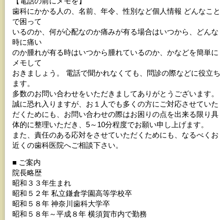
【電話の前にメモを】
歯科にかかる人の、名前、年令、性別など個人情報 どんなこ
で困って
いるのか、何が心配なのか痛みが有る場合はいつから、どんな
時に痛い
のか腫れが有る時はいつから腫れているのか、かなどを簡単に
メモして
おきましょう。 電話で聞かれなくても、問診の際などに役立
ます。
多数のお問い合わせをいただきましてありがとうございます。
誠に恐れ入りますが、お１人でも多くの方にご対応させていた
だくためにも、お問い合わせの際はお困りの点を出来る限り具
体的に整理いただき、5～10分程度でお願い申し上げます。
また、責任のある応対をさせていただくためにも、なるべくお
近くの歯科医院へご相談下さい。
■ ご案内
院長略歴
昭和３３年生まれ
昭和５２年 私立鎌倉学園高等学校卒
昭和５８年 神奈川歯科大学卒
昭和５８年～平成８年 横須賀市内で勤務