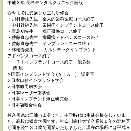
平成８年 長島デンタルクリニック開設
◎今までに受講した主な研修会
・川村泰雄先生 全人的歯科医療コース終了
・中村社綱先生 歯周病インプラントコース終了
・青島功先生 矯正研修コース終了
・佐藤直志先生 歯周病アドバンスコース終了
・佐藤直志先生 インプラントコース終了
・林楊春先生 カルシテックインプラント
アドバンスコース終了
・ＩＴＩインプラントコース終了 他多数
所 属
○ 国際インプラント学会 (ＡＩＡＩ) 認定医
○ 日本口腔インプラント学会
○ 日本歯周病学会
○ 日本レーザー歯学会
○ 日本インプラント矯正研究会
○ 日本顎咬合学会
神奈川県の三浦市出身です。中学時代は生徒会長をしていまし
た。高校は鎌倉学園です。神奈川歯科大学卒業後６年の勤務医
期間を経て３０歳で開業いたしました。現在の場所には平成８