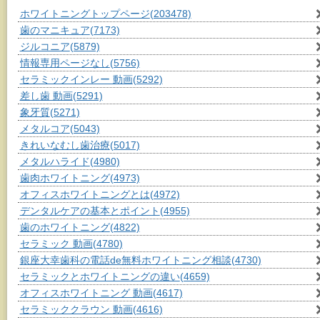
ホワイトニングトップページ
(203478)
歯のマニキュア
(7173)
ジルコニア
(5879)
情報専用ページなし
(5756)
セラミックインレー 動画
(5292)
差し歯 動画
(5291)
象牙質
(5271)
メタルコア
(5043)
きれいなむし歯治療
(5017)
メタルハライド
(4980)
歯肉ホワイトニング
(4973)
オフィスホワイトニングとは
(4972)
デンタルケアの基本とポイント
(4955)
歯のホワイトニング
(4822)
セラミック 動画
(4780)
銀座大幸歯科の電話de無料ホワイトニング相談
(4730)
セラミックとホワイトニングの違い
(4659)
オフィスホワイトニング 動画
(4617)
セラミッククラウン 動画
(4616)