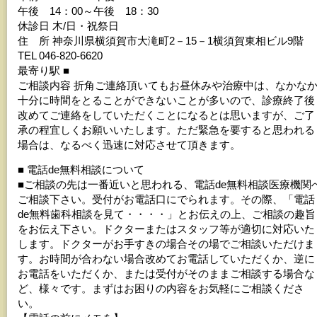
午後 14：00～午後 18：30
休診日 木/日・祝祭日
住 所 神奈川県横須賀市大滝町2－15－1横須賀東相ビル9階
TEL 046-820-6620
最寄り駅 ■
ご相談内容 折角ご連絡頂いてもお昼休みや治療中は、なかな
十分に時間をとることができないことが多いので、診療終了後
改めてご連絡をしていただくことになるとは思いますが、ご了
承の程宜しくお願いいたします。ただ緊急を要すると思われる
場合は、なるべく迅速に対応させて頂きます。
■ 電話de無料相談について
■ご相談の先は一番近いと思われる、電話de無料相談医療機関
ご相談下さい。受付がお電話口にでられます。その際、「電話
de無料歯科相談を見て・・・・」とお伝えの上、ご相談の趣旨
をお伝え下さい。ドクターまたはスタッフ等が適切に対応いた
します。ドクターがお手すきの場合その場でご相談いただけま
す。お時間が合わない場合改めてお電話していただくか、逆に
お電話をいただくか、または受付がそのままご相談する場合な
ど、様々です。まずはお困りの内容をお気軽にご相談くださ
い。