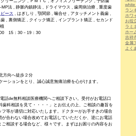
 クリーニング , ＰＭＴＣ , オフィスブリーチング , 予防歯
whi
Mix-MP法 , 静脈内鎮静法 , ドライマウス , 歯周病治療 , 重度歯
ラン
スピース
, はぎしり , 顎関節 , 噛合せ , アタッチメント義歯 ,
ホワ
歯 , 裏側矯正 , クイック矯正 , インプラント矯正 , セカンド
お役
移植
ラミ
ホー
00 15：30－19：30
吉祥
金属
よく
北方向へ徒歩２分
ニケーションをとり、誠心誠意無痛治療を心がけます。
電話de無料相談医療機関へご相談下さい。受付がお電話口
無料歯科相談を見て・・・・」とお伝えの上、ご相談の趣旨を
ッフ等が適切に対応いたします。ドクターがお手すきの場合
間が合わない場合改めてお電話していただくか、逆にお電話
まご相談する場合など、様々です。まずはお困りの内容をお