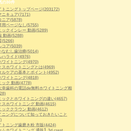
気の30件
イトニングトップページ
(203172)
マニキュア
(7171)
コニア
(5878)
専用ページなし
(5755)
ミックインレー 動画
(5289)
歯 動画
(5288)
質
(5266)
ルコア
(5039)
いなむし歯治療
(5014)
ルハライド
(4976)
ホワイトニング
(4970)
ィスホワイトニングとは
(4969)
タルケアの基本とポイント
(4952)
ホワイトニング
(4818)
ミック 動画
(4778)
大幸歯科の電話de無料ホワイトニング相
28)
ミックとホワイトニングの違い
(4657)
ィスホワイトニング 動画
(4615)
ミッククラウン 動画
(4612)
イニングについて知っておきたいこと
)
イトニング歯磨き粉 市販
(4424)
ムホワイトニング 通販】3d crest