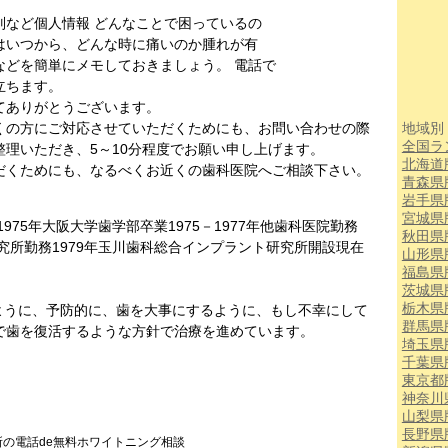
別など個人情報 どんなことで困っているの
はいつから、どんな時に痛いのか腫れが有
などを簡単にメモしておきましょう。 電話で
立ちます。
てありがとうございます。
くの方にご対応させていただくためにも、お問い合わせの際
地域別
全国ラ
理いただき、5～10分程度でお願い申し上げます。
北海道
だくためにも、なるべくお近くの歯科医院へご相談下さい。
青森県
岩手県
宮城県
975年大阪大学歯学部卒業1975－1977年他歯科医院勤務
秋田県
研究所勤務1979年玉川歯科総合インプラント研究所開設現在
山形県
福島県
茨城県
栃木県
ように、予防的に、歯を大事にするように、もし不幸にして
群馬県
で歯を復活するような方針で治療を進めています。
埼玉県
千葉県
東京都
神奈川
山梨県
長野県
所の電話de無料ホワイトニング相談