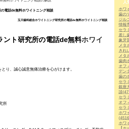
de無料ホワイトニング相談の解説
人
ホワ
の電話de無料ホワイトニング相談
歯の
ジル
玉川歯科総合ホワイトニング研究所の電話de無料ホワイトニング相談
情報
セラ
差し
ラント研究所の電話de無料
ホワイ
象牙
メタ
きれ
メタ
歯肉
オフ
をとり、誠心誠意無痛治療を心がけます。
デン
歯の
セラ
銀座
談
(47
セラ
オフ
究所
セラ
ホワ
(4516
ホワ
【ホー