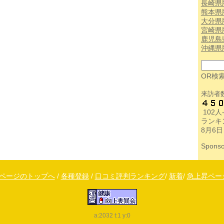
長崎県
熊本県
大分県
宮崎県
鹿児島
沖縄県
OR検
来訪者
102
ランキ
8月6日
Sponso
↑ページのトップへ
/
各種登録
/
口コミ評判ランキング
/
新着
/
急上昇ペー
a:2032 t:1 y:0