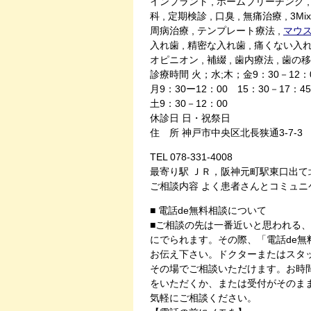
インプラント , ホームブリーチング ,
科 , 定期検診 , 口臭 , 無痛治療 , 3
周病治療 , テンプレート療法 ,
マウ
入れ歯 , 精密な入れ歯 , 痛くない入れ
オピニオン , 補綴 , 歯内療法 , 歯の
診療時間 火；水;木；金9：30－12：
月9：30ー12：00 15：30－17：45
土9：30－12：00
休診日 日・祝祭日
住 所 神戸市中央区北長狭通3-7-3
TEL 078-331-4008
最寄り駅 ＪＲ，阪神元町駅東口出て
ご相談内容 よく患者さんとコミュ
■ 電話de無料相談について
■ご相談の先は一番近いと思われる、
にでられます。その際、「電話de
お伝え下さい。ドクターまたはスタ
その場でご相談いただけます。お時
をいただくか、または受付がそのま
気軽にご相談ください。