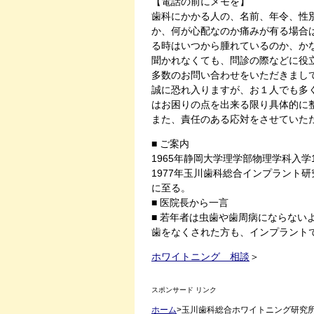
【電話の前にメモを】
歯科にかかる人の、名前、年令、性
か、何が心配なのか痛みが有る場合
る時はいつから腫れているのか、か
聞かれなくても、問診の際などに役
多数のお問い合わせをいただきまし
誠に恐れ入りますが、お１人でも多
はお困りの点を出来る限り具体的に整
また、責任のある応対をさせていた
■ ご案内
1965年静岡大学理学部物理学科入学1
1977年玉川歯科総合インプラント
に至る。
■ 医院長から一言
■ 若年者は虫歯や歯周病にならない
歯をなくされた方も、インプラント
ホワイトニング 相談
＞
スポンサード リンク
ホーム
>玉川歯科総合ホワイトニング研究