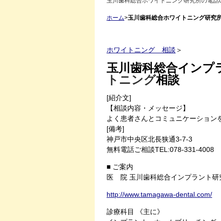
玉川歯科総合ホワイトニング研究所の電話
ホーム
>
玉川歯科総合ホワイトニング研究所
ホワイトニング 相談
＞
玉川歯科総合インプ
トニング
相談
[紹介文]
【相談内容・メッセージ】
よく患者さんとコミュニケーション
[備考]
神戸市中央区北長狭通3-7-3
無料電話ご相談TEL:078-331-4008
■ ご案内
医 院 玉川歯科総合インプラント研
http://www.tamagawa-dental.com/
診療科目 《主に》