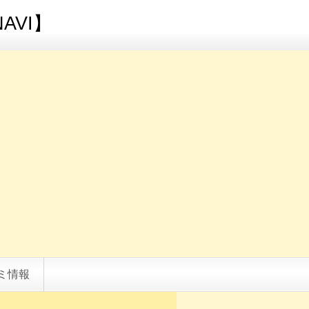
AVI】
ミ情報