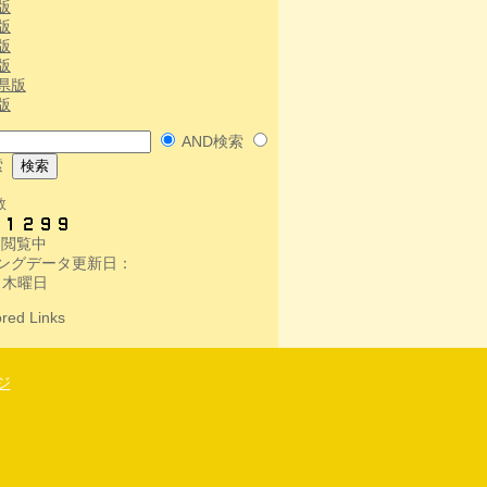
版
版
版
版
県版
版
AND検索
索
数
人-閲覧中
ングデータ更新日：
 木曜日
red Links
ジ