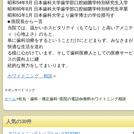
昭和54年9月 日本歯科大学歯学部口腔細菌学特別研究生入学
昭和60年8月 日本歯科大学歯学部口腔細菌学特別研究生卒業
昭和61年1月 日本歯科大学より歯学博士の学位授与す
■ 医院長から一言
当院では、温かいホスピタリテイ（もてなし）と高いアメニテ
ィ（心地よさ）のもと、
単に歯科治療をするということだけにとどまらず、みなさまが
快適な生活を送れ
る様に心がけています。そして歯科医療人としての医療サービ
スの質向上に継
続的な努力をしてまいります。
ホワイトニング 相談
＞
スポンサード リンク
ホーム
>松丸・歯科・矯正歯科･医院の電話de無料ホワイトニング相談
人気の30件
ホワイトニングトップページ
(203096)