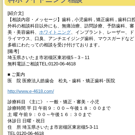
[紹介文]
【相談内容・メッセージ】歯科 , 小児歯科 , 矯正歯科 , 歯科口
外科の相談科目以外にも、無痛治療、訪問診療、予防歯科、審
美・美容歯科、
ホワイトニング
、インプラント、レーザー、ド
ライマウス、口臭、アンチエイジング歯科、マウスガードなど
多岐にわたっての相談を受け付けております。
[備考]
埼玉県さいたま市岩槻区東岩槻5－3－11
無料電話ご相談TEL:0120-06-4618
■ ご案内
医 院 医療法人皓歯会 松丸・歯科・矯正歯科･医院
http://www.e-4618.com/
診療科目 《主に》・一般・矯正・審美・小児
診療時間 平 日 午前９：００～午後１８：００まで
土 曜 午前９：００～午後１６：３０まで
休診日 日曜・祝日
住 所 埼玉県さいたま市岩槻区東岩槻5-3-11
TEL 0120-06-4618