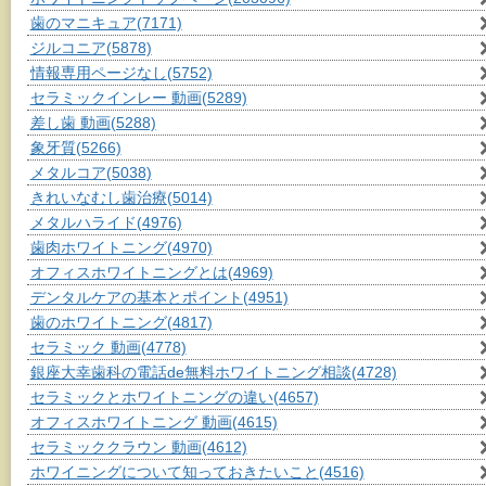
歯のマニキュア
(7171)
ジルコニア
(5878)
情報専用ページなし
(5752)
セラミックインレー 動画
(5289)
差し歯 動画
(5288)
象牙質
(5266)
メタルコア
(5038)
きれいなむし歯治療
(5014)
メタルハライド
(4976)
歯肉ホワイトニング
(4970)
オフィスホワイトニングとは
(4969)
デンタルケアの基本とポイント
(4951)
歯のホワイトニング
(4817)
セラミック 動画
(4778)
銀座大幸歯科の電話de無料ホワイトニング相談
(4728)
セラミックとホワイトニングの違い
(4657)
オフィスホワイトニング 動画
(4615)
セラミッククラウン 動画
(4612)
ホワイニングについて知っておきたいこと
(4516)