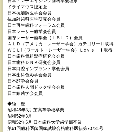
日本アンチエイジング歯科学会理事
ドライマウス認定医
日本抗加齢医学会会員
抗加齢歯科医学研究会会員
日本再生歯科フォーラム会員
日本レーザー歯学会会員
国際レーザー歯学会（ＩＳＬＤ）会員
ＡＬＤ（アメリカ・レーザー学会）カテゴリーⅡ取得
ＷＣＬI（ワールド・レーザー学会）ＬeｖｅｌⅠ取得
日本歯科骨粗鬆症研究会会員
日本歯科ＤＮＡ研究会会員
日本口腔インプラント学会会員
日本歯科色彩学会会員
日本顔学会会員
日本歯科人間ドック学会会員
日本細菌学会会員
◆経 歴
昭和46年3月 芝高等学校卒業
昭和52年3月
昭和52年5月 日本歯科大学歯学部卒業
第61回歯科医師国家試験合格歯科医籍第70731号