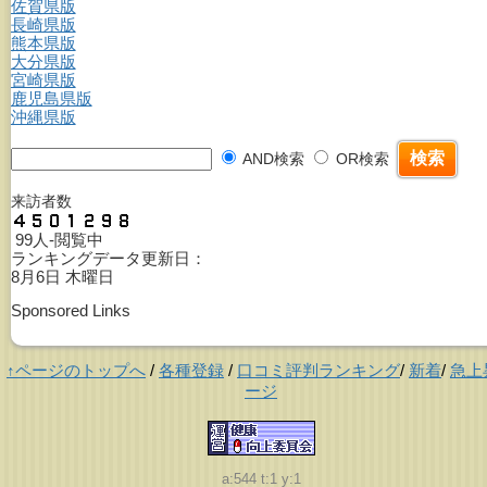
佐賀県版
長崎県版
熊本県版
大分県版
宮崎県版
鹿児島県版
沖縄県版
AND検索
OR検索
来訪者数
99人-閲覧中
ランキングデータ更新日：
8月6日 木曜日
Sponsored Links
↑ページのトップへ
/
各種登録
/
口コミ評判ランキング
/
新着
/
急上
ージ
a:544 t:1 y:1