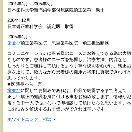
2001年4月～2005年3月
日本歯科大学新潟歯学部付属病院矯正歯科 助手
2004年12月
日本矯正歯科学会 認定医 取得
2005年4月～
歯並び
矯正歯科医院 忠重歯科医院 矯正担当勤務
コミュニケーションは患者様のニーズにお答えできる為の大切
なものです。患者様のニーズを把握し、治療方法、内容など、
しっかりとご理解して頂けるよう丁寧な説明を心がけ、矯正治
療を通じて、微力ながら患者様の健康と将来に貢献できればと
思っております。
■ 医院長から一言
歯並び
に関してお悩みであれば、自分で納得するまで考えて、
正しい矯正の知識を身に付ける事をお勧め致します。情報が氾
濫する中一人で悩まないで御相談して頂けたらと思います。私
にお悩みを解決するお手伝いができれば幸いです。
ホワイトニング 相談
＞