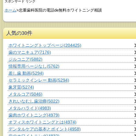
スポンサード リンク
ホーム
>忠重歯科医院の電話de無料ホワイトニング相談
人気の30件
ホワイトニングトップページ
(204425)
歯のマニキュア
(7176)
ジルコニア
(5882)
情報専用ページなし
(5762)
差し歯 動画
(5294)
セラミックインレー 動画
(5294)
象牙質
(5274)
メタルコア
(5046)
きれいなむし歯治療
(5022)
メタルハライド
(4983)
歯肉ホワイトニング
(4979)
オフィスホワイトニングとは
(4974)
デンタルケアの基本とポイント
(4958)