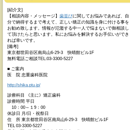
[紹介文]
【相談内容・メッセージ】
歯並び
に関してお悩みであれば、自
分で納得するまで考えて、正しい矯正の知識を身に付ける事を
お勧め致します。情報が氾濫する中一人で悩まないで御相談し
て頂けたらと思います。私にお悩みを解決するお手伝いができ
れば幸いです。
[備考]
東京都世田谷区南烏山6-29-3 快晴館ビル1F
無料電話ご相談TEL:03-3300-5227
■ ご案内
医 院 忠重歯科医院
http://shika.ptu.jp/
診療科目 《主に》矯正歯科
診療時間 平日
10：00～１9：00
休診日 月/日・祝祭日
住 所 東京都世田谷区南烏山6-29-3 快晴館ビル1F
TEL 03-3300-5227