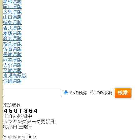
島根県版
岡山県版
広島県版
山口県版
徳島県版
香川県版
愛媛県版
高知県版
福岡県版
佐賀県版
長崎県版
熊本県版
大分県版
宮崎県版
鹿児島県版
沖縄県版
AND検索
OR検索
来訪者数
118人-閲覧中
ランキングデータ更新日：
8月8日 土曜日
Sponsored Links