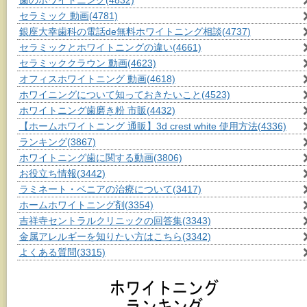
歯のホワイトニング
(4832)
セラミック 動画
(4781)
銀座大幸歯科の電話de無料ホワイトニング相談
(4737)
セラミックとホワイトニングの違い
(4661)
セラミッククラウン 動画
(4623)
オフィスホワイトニング 動画
(4618)
ホワイニングについて知っておきたいこと
(4523)
ホワイトニング歯磨き粉 市販
(4432)
【ホームホワイトニング 通販】3d crest white 使用方法
(4336)
ランキング
(3867)
ホワイトニング歯に関する動画
(3806)
お役立ち情報
(3442)
ラミネート・ベニアの治療について
(3417)
ホームホワイトニング剤
(3354)
吉祥寺セントラルクリニックの回答集
(3343)
金属アレルギーを知りたい方はこちら
(3342)
よくある質問
(3315)