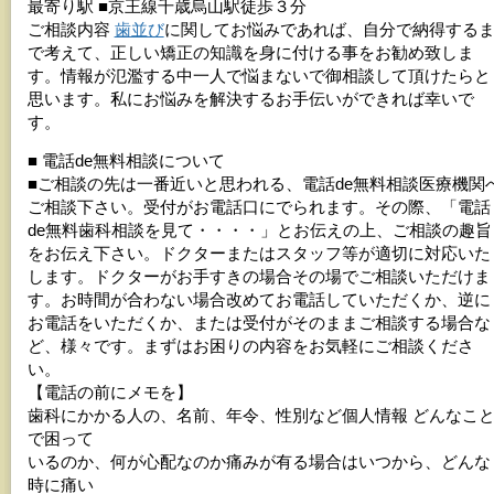
最寄り駅 ■京王線千歳烏山駅徒歩３分
ご相談内容
歯並び
に関してお悩みであれば、自分で納得する
で考えて、正しい矯正の知識を身に付ける事をお勧め致しま
す。情報が氾濫する中一人で悩まないで御相談して頂けたらと
思います。私にお悩みを解決するお手伝いができれば幸いで
す。
■ 電話de無料相談について
■ご相談の先は一番近いと思われる、電話de無料相談医療機関
ご相談下さい。受付がお電話口にでられます。その際、「電話
de無料歯科相談を見て・・・・」とお伝えの上、ご相談の趣旨
をお伝え下さい。ドクターまたはスタッフ等が適切に対応いた
します。ドクターがお手すきの場合その場でご相談いただけま
す。お時間が合わない場合改めてお電話していただくか、逆に
お電話をいただくか、または受付がそのままご相談する場合な
ど、様々です。まずはお困りの内容をお気軽にご相談くださ
い。
【電話の前にメモを】
歯科にかかる人の、名前、年令、性別など個人情報 どんなこ
で困って
いるのか、何が心配なのか痛みが有る場合はいつから、どんな
時に痛い