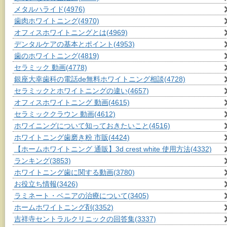
メタルハライド
(4976)
歯肉ホワイトニング
(4970)
オフィスホワイトニングとは
(4969)
デンタルケアの基本とポイント
(4953)
歯のホワイトニング
(4819)
セラミック 動画
(4778)
銀座大幸歯科の電話de無料ホワイトニング相談
(4728)
セラミックとホワイトニングの違い
(4657)
オフィスホワイトニング 動画
(4615)
セラミッククラウン 動画
(4612)
ホワイニングについて知っておきたいこと
(4516)
ホワイトニング歯磨き粉 市販
(4424)
【ホームホワイトニング 通販】3d crest white 使用方法
(4332)
ランキング
(3853)
ホワイトニング歯に関する動画
(3780)
お役立ち情報
(3426)
ラミネート・ベニアの治療について
(3405)
ホームホワイトニング剤
(3352)
吉祥寺セントラルクリニックの回答集
(3337)