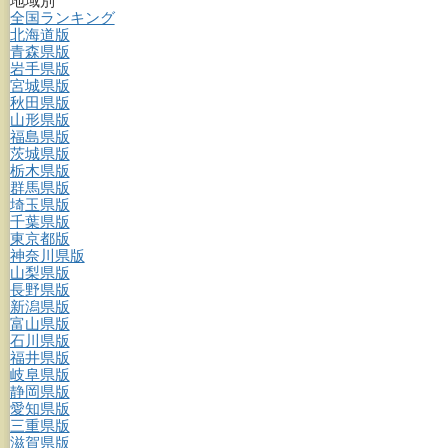
地域別
全国ランキング
北海道版
青森県版
岩手県版
宮城県版
秋田県版
山形県版
福島県版
茨城県版
栃木県版
群馬県版
埼玉県版
千葉県版
東京都版
神奈川県版
山梨県版
長野県版
新潟県版
富山県版
石川県版
福井県版
岐阜県版
静岡県版
愛知県版
三重県版
滋賀県版