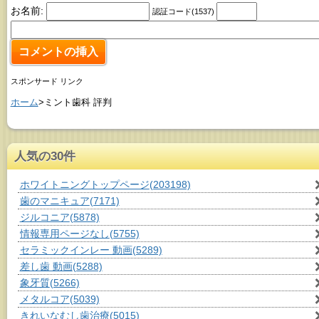
お名前:
認証コード(1537)
スポンサード リンク
ホーム
>ミント歯科 評判
人気の30件
ホワイトニングトップページ
(203198)
歯のマニキュア
(7171)
ジルコニア
(5878)
情報専用ページなし
(5755)
セラミックインレー 動画
(5289)
差し歯 動画
(5288)
象牙質
(5266)
メタルコア
(5039)
きれいなむし歯治療
(5015)