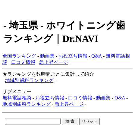
- 埼玉県 - ホワイトニング歯
ランキング｜Dr.NAVI
全国ランキング
-
動画集
-
お役立ち情報
-
Q&A
-
無料電話相
談
-
口コミ情報
-
急上昇ページ
-
★ランキングを数時間ごとに集計して紹介
-
地域別歯科ランキング
-
サブメニュー
無料電話相談
-
お役立ち情報
-
口コミ情報
-
動画集
-
Q&A
-
地域別歯科ランキング
-
急上昇ページ
-