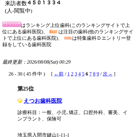
来訪者数
(
人-閲覧中
)
はランキング上位歯科(このランキングサイトで上
位にある歯科医院)、
は注目の歯科(他のランキングサイ
トで上位にある歯科医院)、
は特集歯科Ｄエントリー登
録をしている歯科医院
最終更新：2026/08/08(Sat) 00:29
26 - 30 ( 45 件中 ) [
←前
/
1
2
3
4
5
6
7
8
9
/
次→
]
第25位
えつお歯科医院
診療科目：一般、小児､矯正、口腔外科、審美、イ
ンプラント、保険可
埼玉県入間市鍵山1-11-1