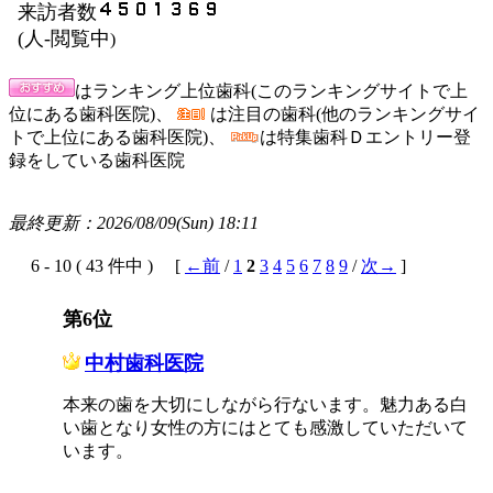
来訪者数
(
人-閲覧中
)
はランキング上位歯科(このランキングサイトで上
位にある歯科医院)、
は注目の歯科(他のランキングサイ
トで上位にある歯科医院)、
は特集歯科Ｄエントリー登
録をしている歯科医院
最終更新：2026/08/09(Sun) 18:11
6 - 10 ( 43 件中 ) [
←前
/
1
2
3
4
5
6
7
8
9
/
次→
]
第6位
中村歯科医院
本来の歯を大切にしながら行ないます。魅力ある白
い歯となり女性の方にはとても感激していただいて
います。