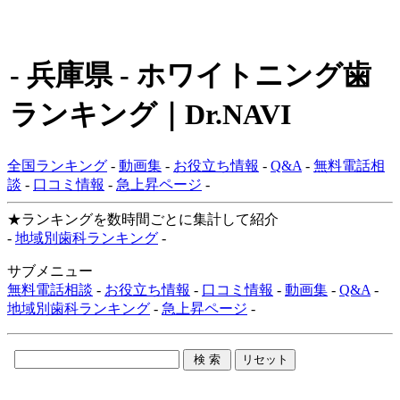
- 兵庫県 - ホワイトニング歯
ランキング｜Dr.NAVI
全国ランキング
-
動画集
-
お役立ち情報
-
Q&A
-
無料電話相
談
-
口コミ情報
-
急上昇ページ
-
★ランキングを数時間ごとに集計して紹介
-
地域別歯科ランキング
-
サブメニュー
無料電話相談
-
お役立ち情報
-
口コミ情報
-
動画集
-
Q&A
-
地域別歯科ランキング
-
急上昇ページ
-