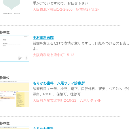
手がけていますので、お任せ下さい
大阪市北区梅田1-2-2-200 駅前第2ビル2F
第48位
中村歯科医院
前歯を変えるだけで表情が変りますし，口紅をつけるのも楽
よ。
大阪府和泉市府中町1-5-13
第49位
もりかわ歯科 八尾サティ診療所
診療科目：一般、小児、矯正、口腔外科、審美、ｲﾝﾌﾟﾗﾝﾄ、予防、
漂白、PMTC、保険可、往診可
大阪府八尾市北本町2-10-22 八尾サティ4F
第49位
もりかわ歯科