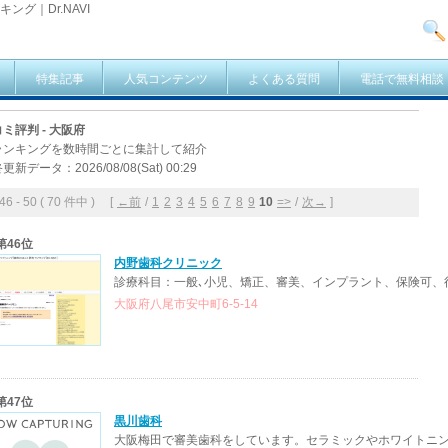
ング｜Dr.NAVI
特集記事
人気コンテンツ
よくある質問
電話で無料相談
ミ評判 - 大阪府
ランキングを数時間ごとに集計して紹介
更新データ：2026/08/08(Sat) 00:29
 - 50 ( 70 件中 ) [
←前
/
1
2
3
4
5
6
7
8
9
10
=>
/
次→
]
第46位
内野歯科クリニック
診療科目：一般､小児、矯正、審美、インプラント、保険可、
大阪府八尾市安中町6-5-14
第47位
黒川歯科
大阪梅田で審美歯科をしています。セラミックやホワイトニ