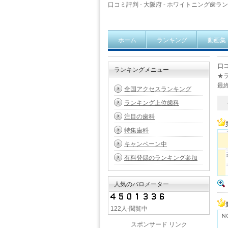
口コミ評判 - 大阪府 - ホワイトニング歯ランキ
ホーム
ランキング
動画集
口コ
ランキングメニュー
★
最終
全国アクセスランキング
ランキング上位歯科
46
注目の歯科
特集歯科
キャンペーン中
有料登録のランキング参加
人気のバロメーター
122人-閲覧中
スポンサード リンク