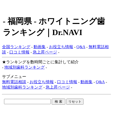
- 福岡県 - ホワイトニング歯
ランキング｜Dr.NAVI
全国ランキング
-
動画集
-
お役立ち情報
-
Q&A
-
無料電話相
談
-
口コミ情報
-
急上昇ページ
-
★ランキングを数時間ごとに集計して紹介
-
地域別歯科ランキング
-
サブメニュー
無料電話相談
-
お役立ち情報
-
口コミ情報
-
動画集
-
Q&A
-
地域別歯科ランキング
-
急上昇ページ
-