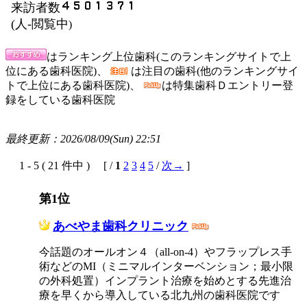
来訪者数
(
人-閲覧中
)
はランキング上位歯科(このランキングサイトで上
位にある歯科医院)、
は注目の歯科(他のランキングサイ
トで上位にある歯科医院)、
は特集歯科Ｄエントリー登
録をしている歯科医院
最終更新：2026/08/09(Sun) 22:51
1 - 5 ( 21 件中 ) [ /
1
2
3
4
5
/
次→
]
第1位
あべやま歯科クリニック
今話題のオールオン４（all-on-4）やフラップレス手
術などのMI（ミニマルインターベンション；最小限
の外科処置）インプラント治療を始めとする先進治
療を早くから導入している北九州の歯科医院です