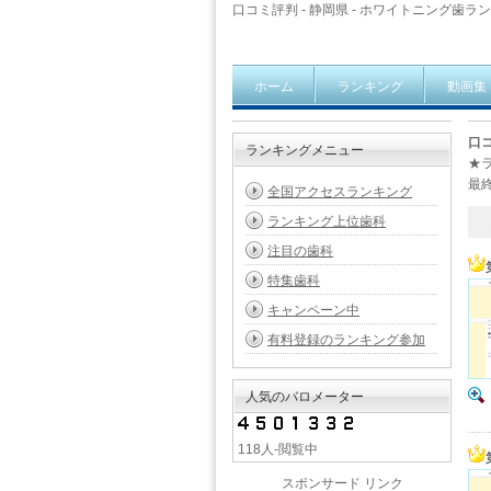
口コミ評判 - 静岡県 - ホワイトニング歯ランキ
ホーム
ランキング
動画集
口コ
ランキングメニュー
★
最終
全国アクセスランキング
ランキング上位歯科
1 
注目の歯科
特集歯科
キャンペーン中
有料登録のランキング参加
人気のバロメーター
118人-閲覧中
スポンサード リンク