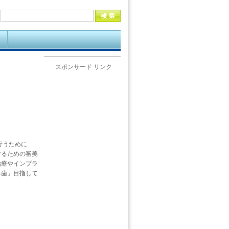
スポンサード リンク
行うために
するための審美
治療やインプラ
る歯」目指して