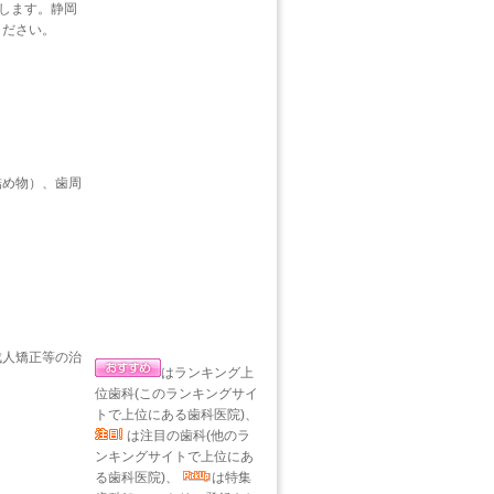
たします。静岡
ください。
詰め物）、歯周
成人矯正等の治
はランキング上
位歯科(このランキングサイ
トで上位にある歯科医院)、
は注目の歯科(他のラ
ンキングサイトで上位にあ
る歯科医院)、
は特集