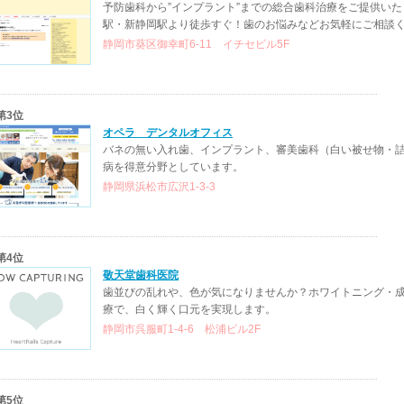
予防歯科から”インプラント”までの総合歯科治療をご提供い
駅・新静岡駅より徒歩すぐ！歯のお悩みなどお気軽にご相談
静岡市葵区御幸町6-11 イチセビル5F
第3位
オペラ デンタルオフィス
バネの無い入れ歯、インプラント、審美歯科（白い被せ物・
病を得意分野としています。
静岡県浜松市広沢1-3-3
第4位
敬天堂歯科医院
歯並びの乱れや、色が気になりませんか？ホワイトニング・
療で、白く輝く口元を実現します。
静岡市呉服町1-4-6 松浦ビル2F
第5位