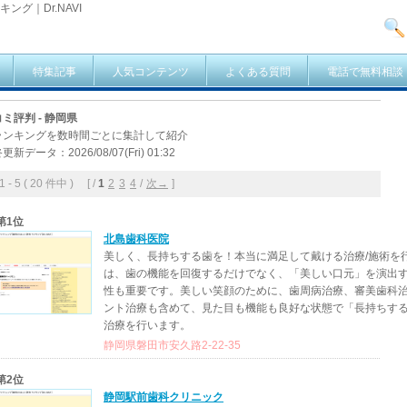
ング｜Dr.NAVI
特集記事
人気コンテンツ
よくある質問
電話で無料相談
ミ評判 - 静岡県
ランキングを数時間ごとに集計して紹介
更新データ：2026/08/07(Fri) 01:32
- 5 ( 20 件中 ) [ /
1
2
3
4
/
次→
]
第1位
北島歯科医院
美しく、長持ちする歯を！本当に満足して戴ける治療/施術を
は、歯の機能を回復するだけでなく、「美しい口元」を演出
性も重要です。美しい笑顔のために、歯周病治療、審美歯科
ント治療も含めて、見た目も機能も良好な状態で「長持ちす
治療を行います。
静岡県磐田市安久路2-22-35
第2位
静岡駅前歯科クリニック