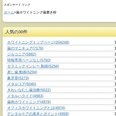
スポンサード リンク
ホーム
>歯ホワイトニング歯磨き粉
人気の30件
ホワイトニングトップページ
(204248)
歯のマニキュア
(7176)
ジルコニア
(5882)
情報専用ページなし
(5760)
セラミックインレー 動画
(5294)
差し歯 動画
(5294)
象牙質
(5273)
メタルコア
(5045)
きれいなむし歯治療
(5022)
メタルハライド
(4983)
歯肉ホワイトニング
(4978)
オフィスホワイトニングとは
(4974)
デンタルケアの基本とポイント
(4958)