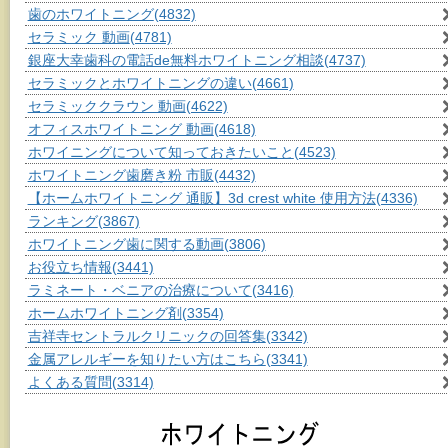
歯のホワイトニング
(4832)
セラミック 動画
(4781)
銀座大幸歯科の電話de無料ホワイトニング相談
(4737)
セラミックとホワイトニングの違い
(4661)
セラミッククラウン 動画
(4622)
オフィスホワイトニング 動画
(4618)
ホワイニングについて知っておきたいこと
(4523)
ホワイトニング歯磨き粉 市販
(4432)
【ホームホワイトニング 通販】3d crest white 使用方法
(4336)
ランキング
(3867)
ホワイトニング歯に関する動画
(3806)
お役立ち情報
(3441)
ラミネート・ベニアの治療について
(3416)
ホームホワイトニング剤
(3354)
吉祥寺セントラルクリニックの回答集
(3342)
金属アレルギーを知りたい方はこちら
(3341)
よくある質問
(3314)