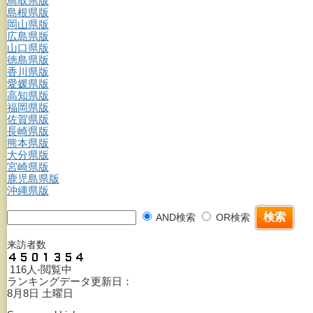
鳥取県版
島根県版
岡山県版
広島県版
山口県版
徳島県版
香川県版
愛媛県版
高知県版
福岡県版
佐賀県版
長崎県版
熊本県版
大分県版
宮崎県版
鹿児島県版
沖縄県版
AND検索
OR検索
来訪者数
116人-閲覧中
ランキングデータ更新日：
8月8日 土曜日