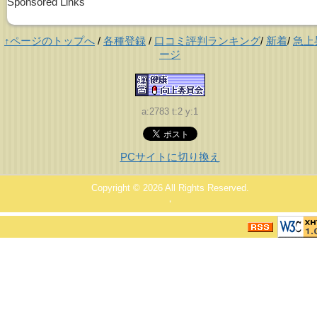
Sponsored Links
↑ページのトップへ
/
各種登録
/
口コミ評判ランキング
/
新着
/
急上
ージ
a:2783 t:2 y:1
PCサイトに切り換え
Copyright © 2026
All Rights Reserved.
，