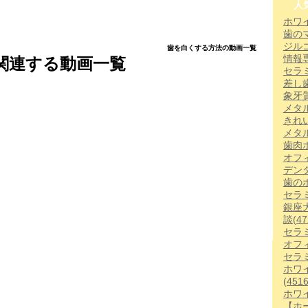
人
ホワ
歯の
ジル
歯を白くする方法の動画一覧
情報
関連する動画一覧
セラ
差し
象牙
メタ
きれ
メタ
歯肉
オフ
デン
歯の
セラ
銀座
談
(47
セラ
オフ
セラ
ホワ
(4516
ホワ
【ホー