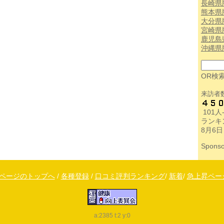
長崎県
熊本県
大分県
宮崎県
鹿児島
沖縄県
OR検
来訪者
101
ランキ
8月6日
Sponso
↑ページのトップへ
/
各種登録
/
口コミ評判ランキング
/
新着
/
急上昇ペー
a:2385 t:2 y:0