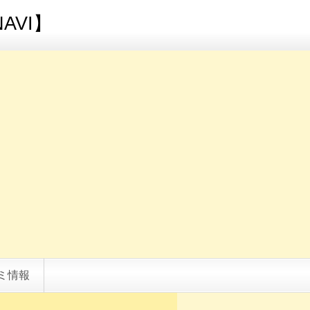
AVI】
ミ情報