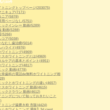
気の30件
イトニングトップページ
(203075)
マニキュア
(7171)
コニア
(5878)
専用ページなし
(5751)
ミックインレー 動画
(5289)
歯 動画
(5288)
質
(5266)
ルコア
(5038)
いなむし歯治療
(5014)
ルハライド
(4976)
ホワイトニング
(4969)
ィスホワイトニングとは
(4969)
タルケアの基本とポイント
(4951)
ホワイトニング
(4817)
ミック 動画
(4778)
大幸歯科の電話de無料ホワイトニング相
28)
ミックとホワイトニングの違い
(4657)
ィスホワイトニング 動画
(4615)
ミッククラウン 動画
(4612)
イニングについて知っておきたいこと
)
イトニング歯磨き粉 市販
(4424)
ムホワイトニング 通販】3d crest