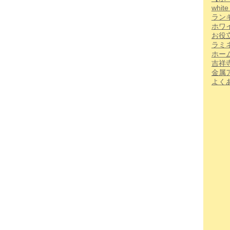
whi
ラン
ホワ
お役
ラミ
ホー
吉祥
金属
よく