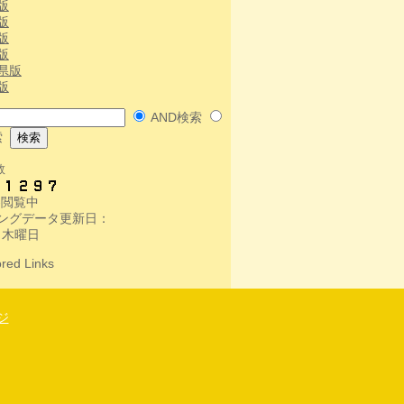
版
版
版
版
県版
版
AND検索
索
数
人-閲覧中
ングデータ更新日：
 木曜日
red Links
ジ