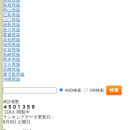
鳥取県版
島根県版
岡山県版
広島県版
山口県版
徳島県版
香川県版
愛媛県版
高知県版
福岡県版
佐賀県版
長崎県版
熊本県版
大分県版
宮崎県版
鹿児島県版
沖縄県版
AND検索
OR検索
来訪者数
118人-閲覧中
ランキングデータ更新日：
8月8日 土曜日