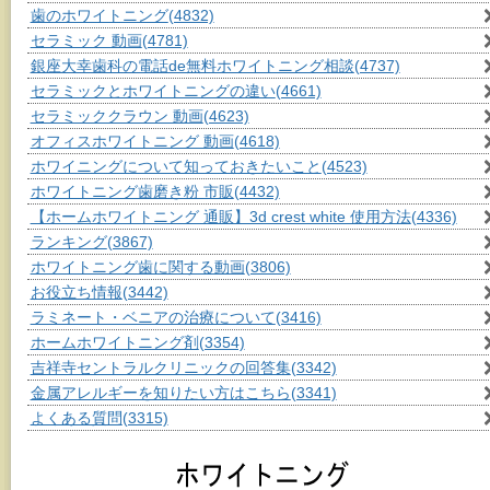
歯のホワイトニング
(4832)
セラミック 動画
(4781)
銀座大幸歯科の電話de無料ホワイトニング相談
(4737)
セラミックとホワイトニングの違い
(4661)
セラミッククラウン 動画
(4623)
オフィスホワイトニング 動画
(4618)
ホワイニングについて知っておきたいこと
(4523)
ホワイトニング歯磨き粉 市販
(4432)
【ホームホワイトニング 通販】3d crest white 使用方法
(4336)
ランキング
(3867)
ホワイトニング歯に関する動画
(3806)
お役立ち情報
(3442)
ラミネート・ベニアの治療について
(3416)
ホームホワイトニング剤
(3354)
吉祥寺セントラルクリニックの回答集
(3342)
金属アレルギーを知りたい方はこちら
(3341)
よくある質問
(3315)