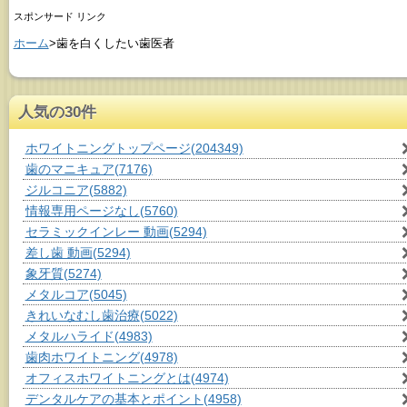
スポンサード リンク
ホーム
>歯を白くしたい歯医者
人気の30件
ホワイトニングトップページ
(204349)
歯のマニキュア
(7176)
ジルコニア
(5882)
情報専用ページなし
(5760)
セラミックインレー 動画
(5294)
差し歯 動画
(5294)
象牙質
(5274)
メタルコア
(5045)
きれいなむし歯治療
(5022)
メタルハライド
(4983)
歯肉ホワイトニング
(4978)
オフィスホワイトニングとは
(4974)
デンタルケアの基本とポイント
(4958)