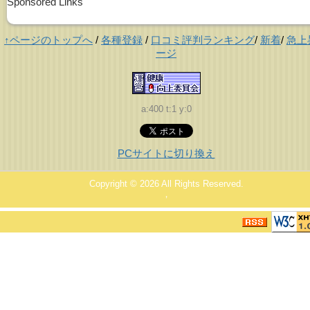
Sponsored Links
↑ページのトップへ
/
各種登録
/
口コミ評判ランキング
/
新着
/
急上
ージ
a:400 t:1 y:0
PCサイトに切り換え
Copyright © 2026
All Rights Reserved.
，