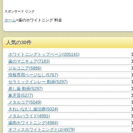
スポンサード リンク
ホーム
>歯のホワイトニング 料金
人気の30件
ホワイトニングトップページ
(205141)
歯のマニキュア
(7183)
ジルコニア
(5886)
情報専用ページなし
(5767)
セラミックインレー 動画
(5297)
差し歯 動画
(5297)
象牙質
(5277)
メタルコア
(5049)
きれいなむし歯治療
(5024)
メタルハライド
(4991)
歯肉ホワイトニング
(4984)
オフィスホワイトニングとは
(4979)