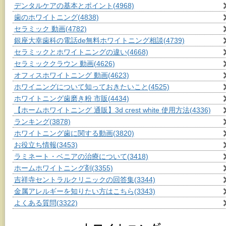
デンタルケアの基本とポイント
(4968)
歯のホワイトニング
(4838)
セラミック 動画
(4782)
銀座大幸歯科の電話de無料ホワイトニング相談
(4739)
セラミックとホワイトニングの違い
(4668)
セラミッククラウン 動画
(4626)
オフィスホワイトニング 動画
(4623)
ホワイニングについて知っておきたいこと
(4525)
ホワイトニング歯磨き粉 市販
(4434)
【ホームホワイトニング 通販】3d crest white 使用方法
(4336)
ランキング
(3878)
ホワイトニング歯に関する動画
(3820)
お役立ち情報
(3453)
ラミネート・ベニアの治療について
(3418)
ホームホワイトニング剤
(3355)
吉祥寺セントラルクリニックの回答集
(3344)
金属アレルギーを知りたい方はこちら
(3343)
よくある質問
(3322)