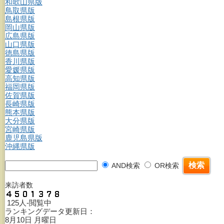
和歌山県版
鳥取県版
島根県版
岡山県版
広島県版
山口県版
徳島県版
香川県版
愛媛県版
高知県版
福岡県版
佐賀県版
長崎県版
熊本県版
大分県版
宮崎県版
鹿児島県版
沖縄県版
AND検索
OR検索
来訪者数
125人-閲覧中
ランキングデータ更新日：
8月10日 月曜日