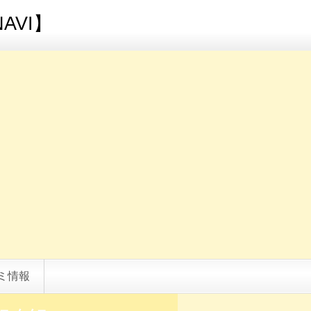
AVI】
ミ情報