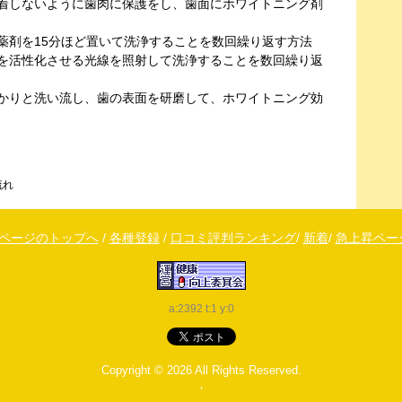
着しないように歯肉に保護をし、歯面にホワイトニング剤
薬剤を15分ほど置いて洗浄することを数回繰り返す方法
を活性化させる光線を照射して洗浄することを数回繰り返
かりと洗い流し、歯の表面を研磨して、ホワイトニング効
流れ
↑ページのトップへ
/
各種登録
/
口コミ評判ランキング
/
新着
/
急上昇ペー
a:2392 t:1 y:0
Copyright © 2026
All Rights Reserved.
，