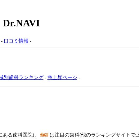
.NAVI
-
口コミ情報
-
域別歯科ランキング
-
急上昇ページ
-
にある歯科医院)、
は注目の歯科(他のランキングサイトで