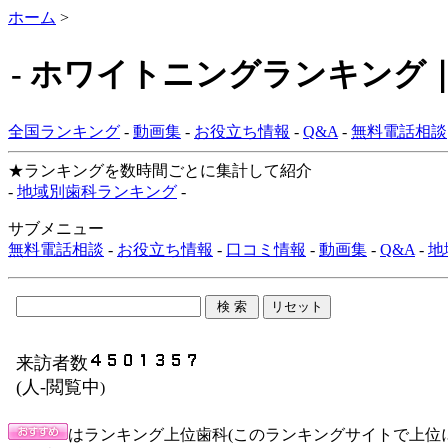
ホーム
>
- ホワイトニングランキング｜Dr
全国ランキング
-
動画集
-
お役立ち情報
-
Q&A
-
無料電話相談
★ランキングを数時間ごとに集計して紹介
-
地域別歯科ランキング
-
サブメニュー
無料電話相談
-
お役立ち情報
-
口コミ情報
-
動画集
-
Q&A
-
地
来訪者数
(
人-閲覧中
)
はランキング上位歯科(このランキングサイトで上位