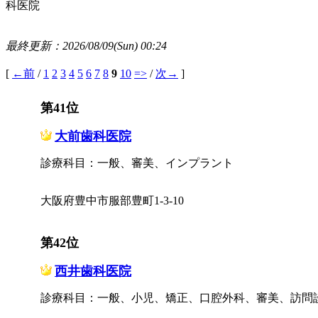
科医院
最終更新：2026/08/09(Sun) 00:24
[
←前
/
1
2
3
4
5
6
7
8
9
10
=>
/
次→
]
第41位
大前歯科医院
診療科目：一般、審美、インプラント
大阪府豊中市服部豊町1-3-10
第42位
西井歯科医院
診療科目：一般、小児、矯正、口腔外科、審美、訪問