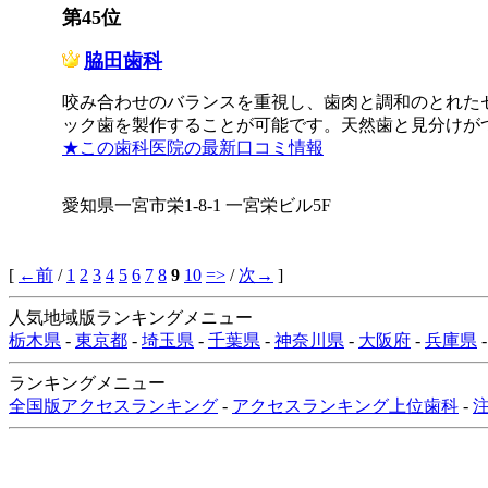
第45位
脇田歯科
咬み合わせのバランスを重視し、歯肉と調和のとれた
ック歯を製作することが可能です。天然歯と見分けが
★この歯科医院の最新口コミ情報
愛知県一宮市栄1-8-1 一宮栄ビル5F
[
←前
/
1
2
3
4
5
6
7
8
9
10
=>
/
次→
]
人気地域版ランキングメニュー
栃木県
-
東京都
-
埼玉県
-
千葉県
-
神奈川県
-
大阪府
-
兵庫県
-
ランキングメニュー
全国版アクセスランキング
-
アクセスランキング上位歯科
-