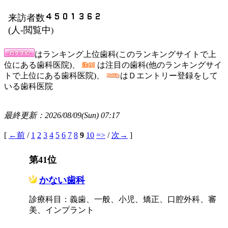
来訪者数
(
人-閲覧中
)
はランキング上位歯科(このランキングサイトで上
位にある歯科医院)、
は注目の歯科(他のランキングサイ
トで上位にある歯科医院)、
はＤエントリー登録をして
いる歯科医院
最終更新：2026/08/09(Sun) 07:17
[
←前
/
1
2
3
4
5
6
7
8
9
10
=>
/
次→
]
第41位
かない歯科
診療科目：義歯、一般、小児、矯正、口腔外科、審
美、インプラント