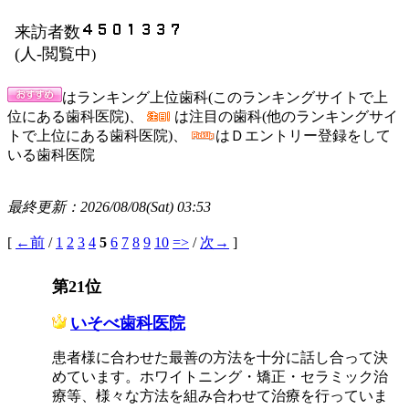
来訪者数
(
人-閲覧中
)
はランキング上位歯科(このランキングサイトで上
位にある歯科医院)、
は注目の歯科(他のランキングサイ
トで上位にある歯科医院)、
はＤエントリー登録をして
いる歯科医院
最終更新：2026/08/08(Sat) 03:53
[
←前
/
1
2
3
4
5
6
7
8
9
10
=>
/
次→
]
第21位
いそべ歯科医院
患者様に合わせた最善の方法を十分に話し合って決
めています。ホワイトニング・矯正・セラミック治
療等、様々な方法を組み合わせて治療を行っていま