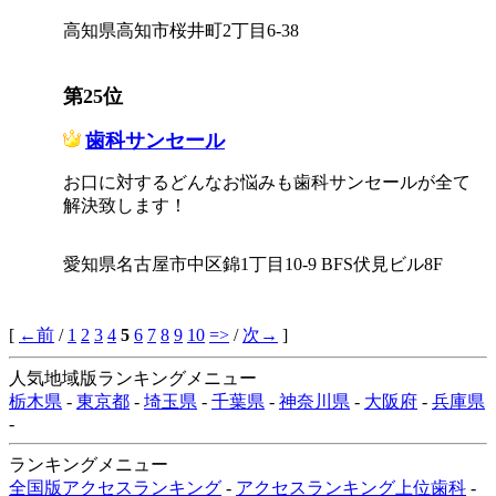
高知県高知市桜井町2丁目6-38
第25位
歯科サンセール
お口に対するどんなお悩みも歯科サンセールが全て
解決致します！
愛知県名古屋市中区錦1丁目10-9 BFS伏見ビル8F
[
←前
/
1
2
3
4
5
6
7
8
9
10
=>
/
次→
]
人気地域版ランキングメニュー
栃木県
-
東京都
-
埼玉県
-
千葉県
-
神奈川県
-
大阪府
-
兵庫県
-
ランキングメニュー
全国版アクセスランキング
-
アクセスランキング上位歯科
-