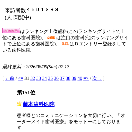
来訪者数
(
人-閲覧中
)
はランキング上位歯科(このランキングサイトで上
位にある歯科医院)、
は注目の歯科(他のランキングサイ
トで上位にある歯科医院)、
はＤエントリー登録をして
いる歯科医院
最終更新：2026/08/09(Sun) 07:17
[
←前
/
<=
31
32
33
34
35
36
37
38
39
40
=>
/
次→
]
第151位
藤本歯科医院
患者様とのコミュニケーションを大切に行い、「オ
ーダーメイド歯科医療」をモットーにしておりま
す。