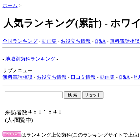
ホーム
>
人気ランキング(累計) - ホワ
全国ランキング
-
動画集
-
お役立ち情報
-
Q&A
-
無料電話相談
-
地域別歯科ランキング
-
サブメニュー
無料電話相談
-
お役立ち情報
-
口コミ情報
-
動画集
-
Q&A
-
地
来訪者数
(
人-閲覧中
)
はランキング上位歯科(このランキングサイトで上位