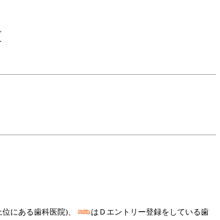
I
上位にある歯科医院)、
はＤエントリー登録をしている歯