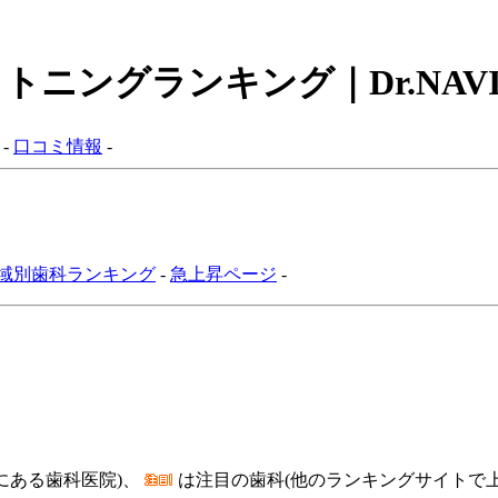
イトニングランキング｜Dr.NAV
-
口コミ情報
-
域別歯科ランキング
-
急上昇ページ
-
にある歯科医院)、
は注目の歯科(他のランキングサイトで