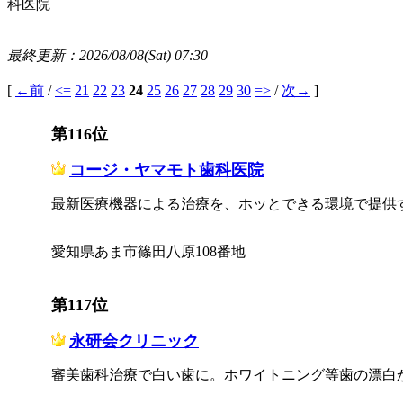
科医院
最終更新：2026/08/08(Sat) 07:30
[
←前
/
<=
21
22
23
24
25
26
27
28
29
30
=>
/
次→
]
第116位
コージ・ヤマモト歯科医院
最新医療機器による治療を、ホッとできる環境で提供
愛知県あま市篠田八原108番地
第117位
永研会クリニック
審美歯科治療で白い歯に。ホワイトニング等歯の漂白