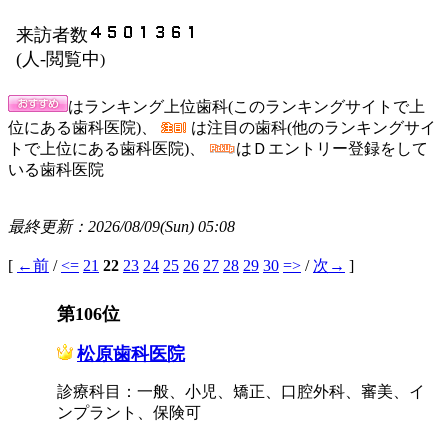
来訪者数
(
人-閲覧中
)
はランキング上位歯科(このランキングサイトで上
位にある歯科医院)、
は注目の歯科(他のランキングサイ
トで上位にある歯科医院)、
はＤエントリー登録をして
いる歯科医院
最終更新：2026/08/09(Sun) 05:08
[
←前
/
<=
21
22
23
24
25
26
27
28
29
30
=>
/
次→
]
第106位
松原歯科医院
診療科目：一般、小児、矯正、口腔外科、審美、イ
ンプラント、保険可